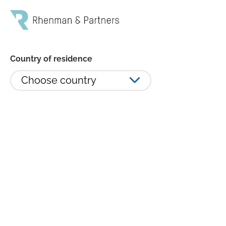
investeringsbesluts
huvudsakliga
Country of residence
negativa
Choose country
konsekvenser för
hållbarhetsfaktorer
2025
Rhenman &
Legal
Marknadssonder
Partners Asset
information
Hantering av
Management