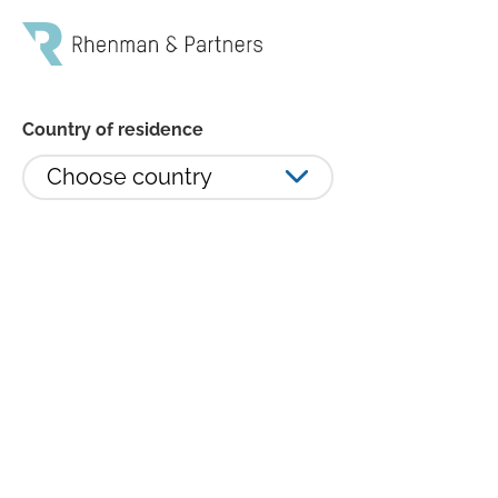
Country of residence
Choose country
Filosofi och process
Kärnan i investeringsfilosofin är aktiv förvaltning
tillsammans med en långsiktig investeringshorisont,
ofta tre år eller längre. Vi kombinerar bolagsanalys
med vårt makroperspektiv (top-down och bottom-