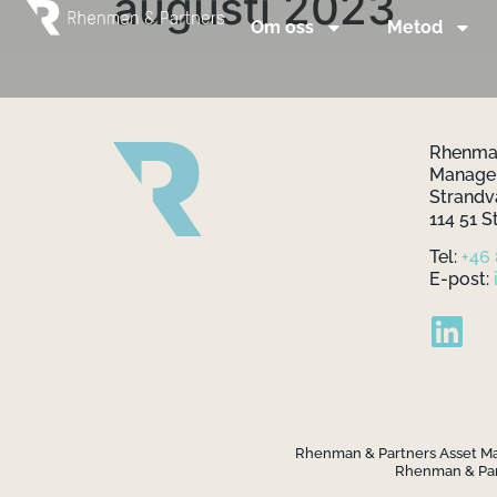
augusti 2023
Om oss
Metod
Rhenman
Manag
Strandv
114 51 
Tel:
+46
E-post:
Rhenman & Partners Asset Mana
Rhenman & Part