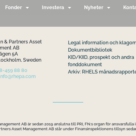
Fonder
Investera
Nyheter
Kont
 & Partners Asset
Legal information och klago
ement AB
Dokumentbibliotek
ägen 5A
KID/KIID, prospekt och andra
Stockholm, Sweden
fonddokument
 8-459 88 80
Arkiv: RHELS månadsrapport
info@rhepa.com
gement AB är sedan 2019 anslutna till PRI, FN:s organ för ansvarsfulla 
ners Asset Management AB står under Finansinspektionens tillsyn sedan