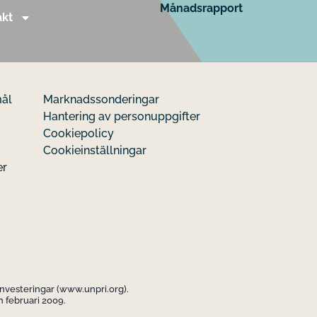
Månadsrapport
akt
mål
Marknadssonderingar
Hantering av personuppgifter
Cookiepolicy
Cookieinställningar
er
investeringar (www.unpri.org).
 februari 2009.