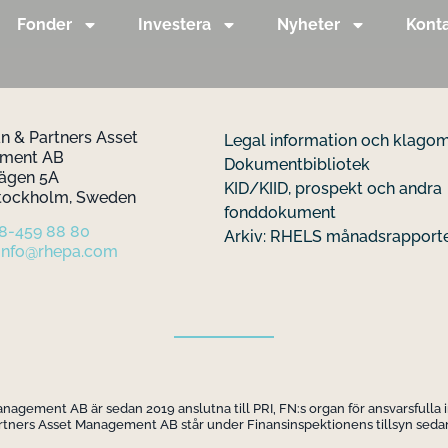
Fonder
Investera
Nyheter
Kont
 & Partners Asset
Legal information och klago
ement AB
Dokumentbibliotek
ägen 5A
KID/KIID, prospekt och andra
Stockholm, Sweden
fonddokument
 8-459 88 80
Arkiv: RHELS månadsrapport
info@rhepa.com
gement AB är sedan 2019 anslutna till PRI, FN:s organ för ansvarsfulla 
ners Asset Management AB står under Finansinspektionens tillsyn sedan