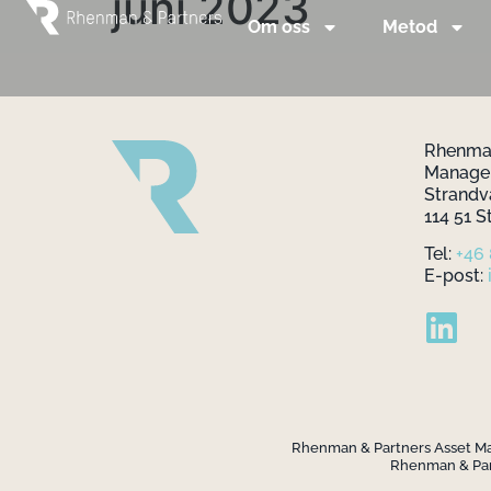
juni 2023
Om oss
Metod
Rhenman
Manag
Strandv
114 51 
Tel:
+46
E-post:
Rhenman & Partners Asset Mana
Rhenman & Part