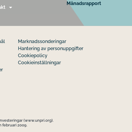
Månadsrapport
akt
mål
Marknadssonderingar
Hantering av personuppgifter
Cookiepolicy
Cookieinställningar
er
investeringar (www.unpri.org).
 februari 2009.