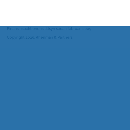
Rhenman & Partners Asset Management AB är sedan 2019
anslutna till PRI, FN:s organ för ansvarsfulla investeringar
(www.unpri.org).
Rhenman & Partners Asset Management AB står under
Finansinspektionens tillsyn sedan februari 2009.
Copyright 2025. Rhenman & Partners.