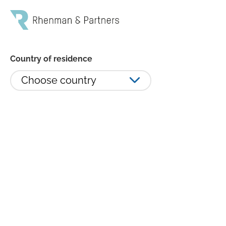
Country of residence
Choose country
Rhenman Healthcare Equity L/S:
En av de starkaste
börsmånaderna