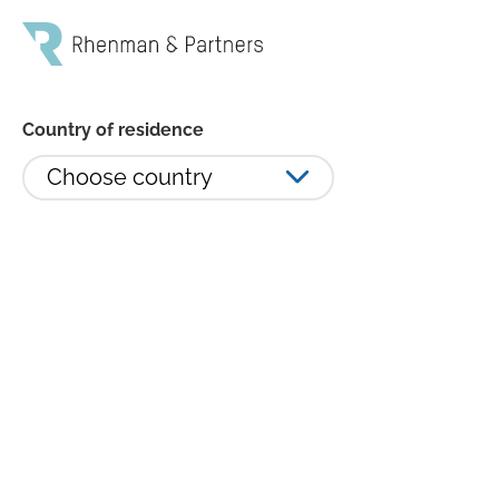
Country of residence
Choose country
Monthly comment (November
2025): Continued momentum for
the healthcare sector