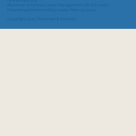
(www.unpri.org).
Rhenman & Partners Asset Management AB står under
Finansinspektionens tillsyn sedan februari 2009.
Copyright 2025. Rhenman & Partners.