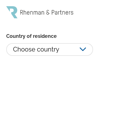
Country of residence
Choose country
Rhenman Healthcare Equity
minskade 4,01 procent i juli -
Apellis Pharmaceuticals tyngde