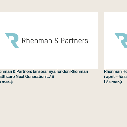
enman & Partners lanserar nya fonden Rhenman
Rhenman Hea
althcare Next Generation L/S
i april – fö
s mer
Läs mer