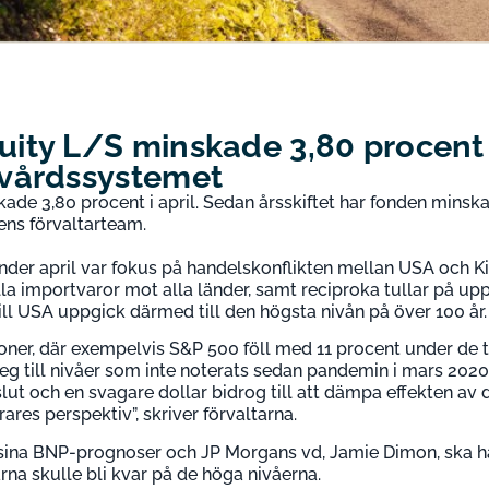
ty L/S minskade 3,80 procent i 
vårdssystemet
e 3,80 procent i april. Sedan årsskiftet har fonden minskat
ens förvaltarteam.
nder april var fokus på handelskonflikten mellan USA och Kina
lla importvaror mot alla länder, samt reciproka tullar på upp
ill USA uppgick därmed till den högsta nivån på över 100 år.
ioner, där exempelvis S&P 500 föll med 11 procent under de t
teg till nivåer som inte noterats sedan pandemin i mars 202
ut och en svagare dollar bidrog till att dämpa effekten av 
res perspektiv”, skriver förvaltarna.
sina BNP-prognoser och JP Morgans vd, Jamie Dimon, ska ha
arna skulle bli kvar på de höga nivåerna.