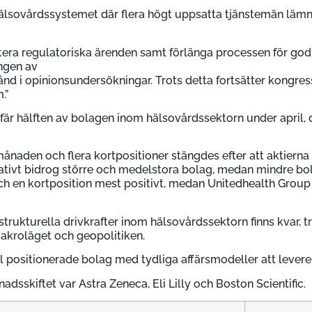
älsovårdssystemet där flera högt uppsatta tjänstemän lämn
antera regulatoriska ärenden samt förlänga processen för g
ngen av
nd i opinionsundersökningar. Trots detta fortsätter kongre
.”
r hälften av bolagen inom hälsovårdssektorn under april, d
aden och flera kortpositioner stängdes efter att aktierna fal
ativt bidrog större och medelstora bolag, medan mindre b
 och en kortposition mest positivt, medan Unitedhealth Group
 strukturella drivkrafter inom hälsovårdssektorn finns kvar,
kroläget och geopolitiken.
l positionerade bolag med tydliga affärsmodeller att leverera
adsskiftet var Astra Zeneca, Eli Lilly och Boston Scientific.