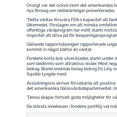
Oroligt var det också inom det amerikanska h
nya förslag om nedskärningar presenterades.
”Detta väntas försvåra FDA:s kapacitet att h
läkemedel. Förslagen om att minska omfattni
offentliga vårdprogram har mött starkt motstå
majoritet att driva på för besparingarsprogram
Gällande rapportsäsongen rapporterade ungefä
kommit in något bättre än väntat.
Fondens korta bok utvecklades starkt under mån
som bedömts som attraktiva nivåer. Mest neg
bidrag. Bland enskilda bolag bidrog Eli Lilly
Squibb tyngde mest.
Avslutningsvis skriver förvaltarna att positiva
det amerikanska hälsovårdsdepartementet, ma
”Dessa skapar fortsatt goda möjligheter för vä
De största innehaven i fondens portfölj vid mån