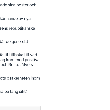
ade sina poster och
odkännande av nya
ssens republikanska
är de generellt
lit tillbaka till vad
olag kom med positiva
 och Bristol Myers
 trots osäkerheten inom
 på lång sikt.”