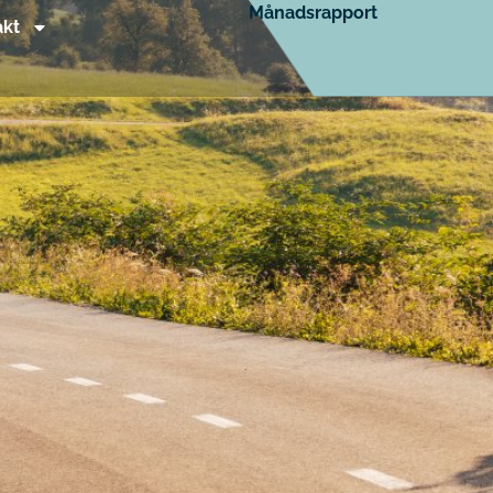
Månadsrapport
akt