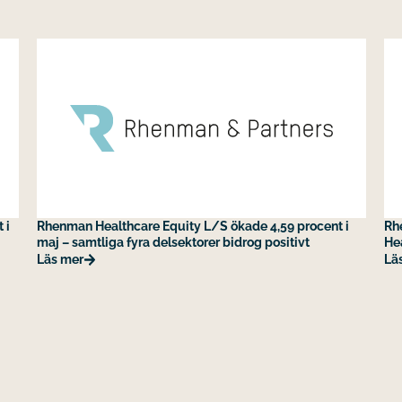
 i
Rhenman Healthcare Equity L/S ökade 4,59 procent i
Rh
maj – samtliga fyra delsektorer bidrog positivt
He
Läs mer
Lä