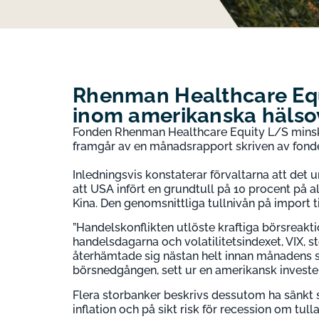
Rhenman Healthcare Equi
inom amerikanska hälso
Fonden Rhenman Healthcare Equity L/S minskad
framgår av en månadsrapport skriven av fond
Inledningsvis konstaterar förvaltarna att det u
att USA infört en grundtull på 10 procent på a
Kina. Den genomsnittliga tullnivån på import t
”Handelskonflikten utlöste kraftiga börsreakt
handelsdagarna och volatilitetsindexet, VIX, s
återhämtade sig nästan helt innan månadens sl
börsnedgången, sett ur en amerikansk investera
Flera storbanker beskrivs dessutom ha sänkt 
inflation och på sikt risk för recession om tull