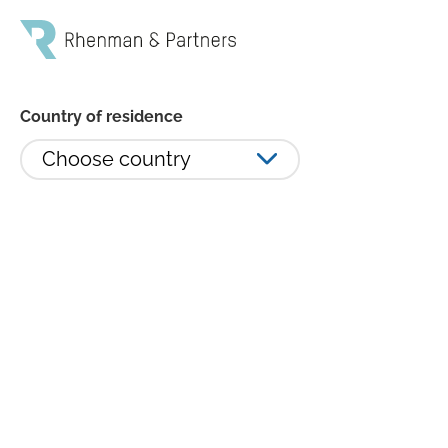
Country of residence
Choose country
Rhenman & Partners byter
tjänsteleverantörer
Från och med den 1 maj 2026 kommer One Fund
Management S.A. att ta över som fondbolag och