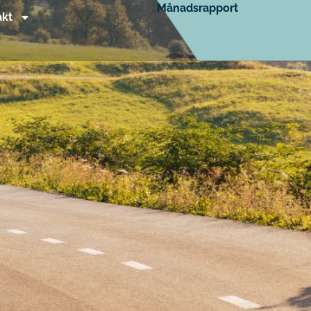
Månadsrapport
akt