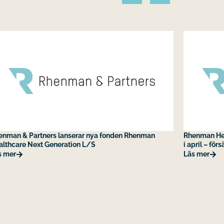
enman & Partners lanserar nya fonden Rhenman
Rhenman Hea
althcare Next Generation L/S
i april – fö
s mer
Läs mer