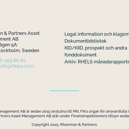
 & Partners Asset
Legal information och klago
ement AB
Dokumentbibliotek
ägen 5A
KID/KIID, prospekt och andra
Stockholm, Sweden
fonddokument
 8-459 88 80
Arkiv: RHELS månadsrapport
info@rhepa.com
gement AB är sedan 2019 anslutna till PRI, FN:s organ för ansvarsfulla 
ners Asset Management AB står under Finansinspektionens tillsyn sedan
Copyright 2025. Rhenman & Partners.