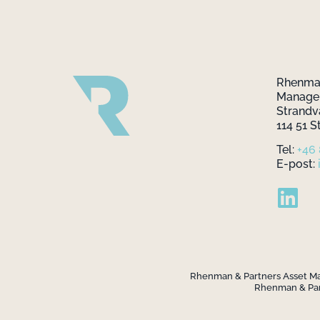
Rhenman
Manag
Strandv
114 51 
Tel:
+46
E-post:
Rhenman & Partners Asset Mana
Rhenman & Part