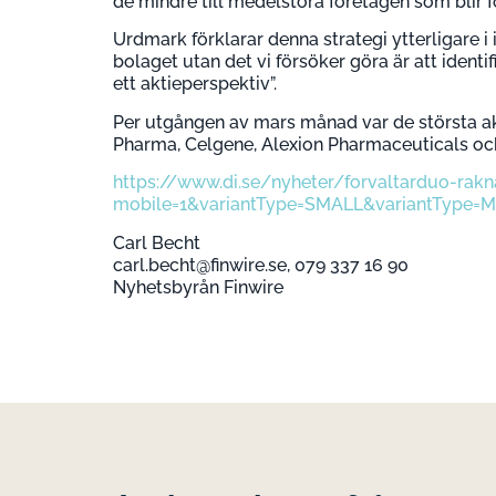
de mindre till medelstora företagen som blir 
Urdmark förklarar denna strategi ytterligare i
bolaget utan det vi försöker göra är att ident
ett aktieperspektiv”.
Per utgången av mars månad var de största a
Pharma, Celgene, Alexion Pharmaceuticals oc
https://www.di.se/nyheter/forvaltarduo-rakn
mobile=1&variantType=SMALL&variantType=
Carl Becht
carl.becht@finwire.se, 079 337 16 90
Nyhetsbyrån Finwire