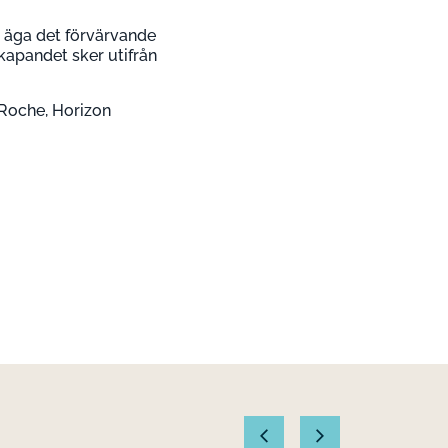
tt äga det förvärvande
skapandet sker utifrån
Roche, Horizon