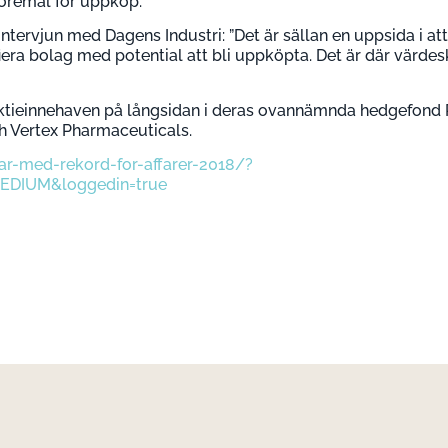
föremål för uppköp.
 intervjun med Dagens Industri: ”Det är sällan en uppsida i a
ifiera bolag med potential att bli uppköpta. Det är där värde
ktieinnehaven på långsidan i deras ovannämnda hedgefond 
h Vertex Pharmaceuticals.
ar-med-rekord-for-affarer-2018/?
MEDIUM&loggedin=true