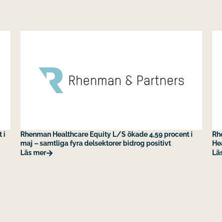
 i
Rhenman Healthcare Equity L/S ökade 4,59 procent i
Rh
maj – samtliga fyra delsektorer bidrog positivt
He
Läs mer
Lä