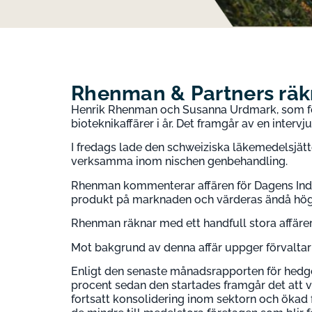
Rhenman & Partners räkna
Henrik Rhenman och Susanna Urdmark, som för
bioteknikaffärer i år. Det framgår av en interv
I fredags lade den schweiziska läkemedelsjätte
verksamma inom nischen genbehandling.
Rhenman kommenterar affären för Dagens Indust
produkt på marknaden och värderas ändå hög
Rhenman räknar med ett handfull stora affärer 
Mot bakgrund av denna affär uppger förvaltarp
Enligt den senaste månadsrapporten för hedg
procent sedan den startades framgår det att vä
fortsatt konsolidering inom sektorn och ökad 