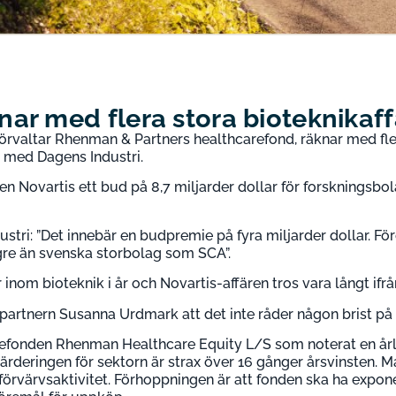
r med flera stora bioteknikaffär
valtar Rhenman & Partners healthcarefond, räknar med fle
ju med Dagens Industri.
n Novartis ett bud på 8,7 miljarder dollar för forskningsbo
ri: ”Det innebär en budpremie på fyra miljarder dollar. För
re än svenska storbolag som SCA”.
inom bioteknik i år och Novartis-affären tros vara långt ifrå
artnern Susanna Urdmark att det inte råder någon brist på k
efonden Rhenman Healthcare Equity L/S som noterat en årl
rderingen för sektorn är strax över 16 gånger årsvinsten. M
förvärvsaktivitet. Förhoppningen är att fonden ska ha expone