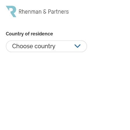
Country of residence
Choose country
Forskningsbolag kan få svårare
att resa kapital i sämre tider -
Rhenman Healthcare Equity L/S