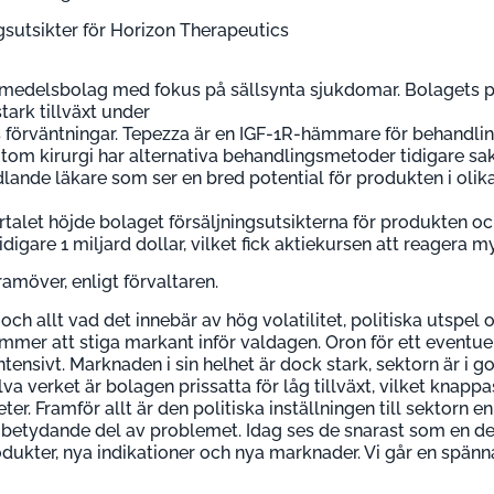
gsutsikter för Horizon Therapeutics
kemedelsbolag med fokus på sällsynta sjukdomar. Bolagets
tark tillväxt under
 förväntningar. Tepezza är en IGF-1R-hämmare för behandli
tom kirurgi har alternativa behandlingsmetoder tidigare sa
ande läkare som ser en bred potential för produkten i olika
alet höjde bolaget försäljningsutsikterna för produkten oc
igare 1 miljard dollar, vilket fick aktiekursen att reagera my
amöver, enligt förvaltaren.
och allt vad det innebär av hög volatilitet, politiska utspel 
mmer att stiga markant inför valdagen. Oron för ett eventue
ensivt. Marknaden i sin helhet är dock stark, sektorn är i go
älva verket är bolagen prissatta för låg tillväxt, vilket knap
. Framför allt är den politiska inställningen till sektorn en
etydande del av problemet. Idag ses de snarast som en del
odukter, nya indikationer och nya marknader. Vi går en spän