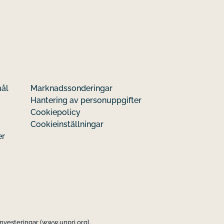
mål
Marknadssonderingar
Hantering av personuppgifter
Cookiepolicy
Cookieinställningar
er
investeringar (www.unpri.org).