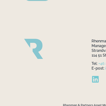
Rhenman
Manag
Strandv
114 51 
Tel:
+46
E-post:
Rhenman & Partners Asset Mana