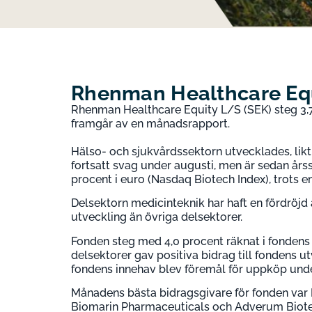
Rhenman Healthcare Equi
Rhenman Healthcare Equity L/S (SEK) steg 3,75
framgår av en månadsrapport.
Hälso- och sjukvårdssektorn utvecklades, lik
fortsatt svag under augusti, men är sedan års
procent i euro (Nasdaq Biotech Index), trots 
Delsektorn medicinteknik har haft en fördröjd
utveckling än övriga delsektorer.
Fonden steg med 4,0 procent räknat i fondens 
delsektorer gav positiva bidrag till fondens ut
fondens innehav blev föremål för uppköp unde
Månadens bästa bidragsgivare för fonden var
Biomarin Pharmaceuticals och Adverum Biote