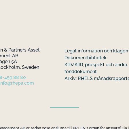
 & Partners Asset
Legal information och klago
ement AB
Dokumentbibliotek
ägen 5A
KID/KIID, prospekt och andra
Stockholm, Sweden
fonddokument
 8-459 88 80
Arkiv: RHELS månadsrapport
info@rhepa.com
gement AB är sedan 2019 anslutna till PRI, FN:s organ för ansvarsfulla 