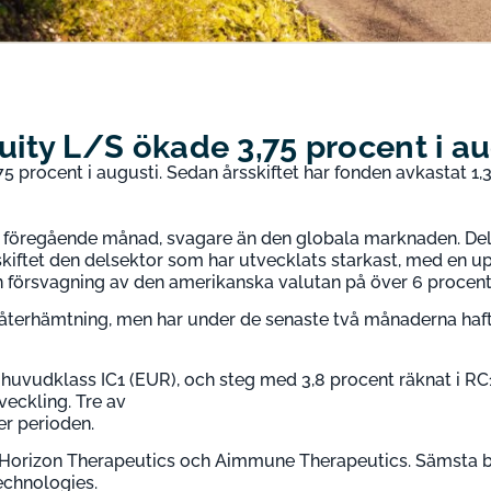
ty L/S ökade 3,75 procent i au
 procent i augusti. Sedan årsskiftet har fonden avkastat 1,
t föregående månad, svagare än den globala marknaden. Del
skiftet den delsektor som har utvecklats starkast, med en u
en försvagning av den amerikanska valutan på över 6 procent
 återhämtning, men har under de senaste två månaderna haft
huvudklass IC1 (EUR), och steg med 3,8 procent räknat i RC
veckling. Tre av
r perioden.
 Horizon Therapeutics och Aimmune Therapeutics. Sämsta b
chnologies.