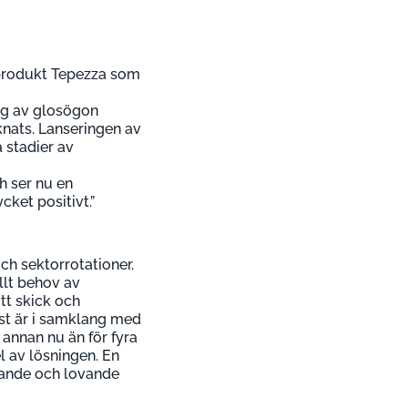
 produkt Tepezza som
ng av glosögon
knats. Lanseringen av
 stadier av
h ser nu en
cket positivt.”
och sektorrotationer.
llt behov av
tt skick och
past är i samklang med
 annan nu än för fyra
 av lösningen. En
nande och lovande