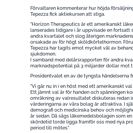
Förvaltaren kommenterar hur höjda försäljnin
Tepezza fick aktiekursen att stiga.
”Horizon Therapeutics är ett amerikanskt lä
lanserades tidigare i år uppvisade en fortsatt s
andra kvartalet och slog återigen marknadens
orsakade av för högt sköldkörtelhormon. Föru
Tepezza har tagits emot mycket väl av behandl
sjukdomen.
I samband med delårsrapporten för andra kvart
marknadspotential på 3 miljarder dollar mot tid
Presidentvalet en av de tyngsta händelserna fr
”Vi går nu in i en höst med ett amerikanskt val 
Ett jämnt val är för handen och spänningen ko
omräkning av valresultatet diskuteras redan int
värderingarna av våra bolag är attraktiva. I sj
demografi och medicinska behov och möjligheter
år sedan. Då sågs läkemedelsbolagen som en b
skördetid torde ligga framför oss med nya pr
period till mötes.”