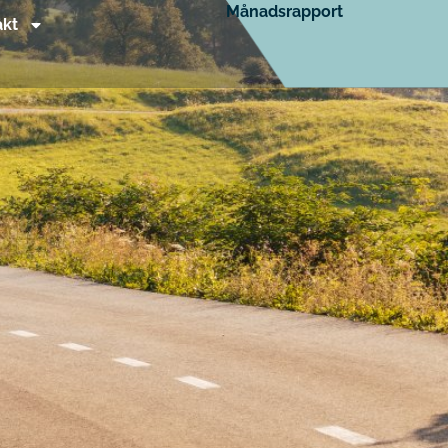
Månadsrapport
akt