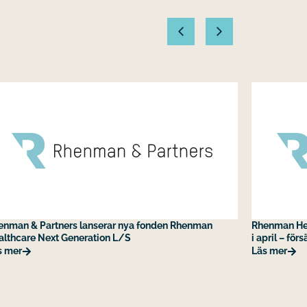
enman & Partners lanserar nya fonden Rhenman
Rhenman Hea
althcare Next Generation L/S
i april – fö
s mer
Läs mer