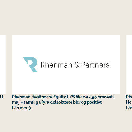
 i
Rhenman Healthcare Equity L/S ökade 4,59 procent i
Rh
maj – samtliga fyra delsektorer bidrog positivt
He
Läs mer
Lä