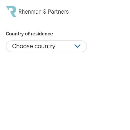
Country of residence
Choose country
Rhenman Healthcare Equity L/S:
Portföljrevansch i juni, +10,1%
STOCKHOLM (Fonder Direkt) Efter en mycket svag
majmånad steg börserna i juni, då USA skrinlade sitt